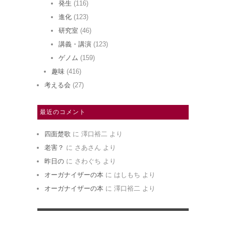
発生
(116)
進化
(123)
研究室
(46)
講義・講演
(123)
ゲノム
(159)
趣味
(416)
考える会
(27)
最近のコメント
四面楚歌
に
澤口裕二
より
老害？
に
さあさん
より
昨日の
に
さわぐち
より
オーガナイザーの本
に
はしもち
より
オーガナイザーの本
に
澤口裕二
より