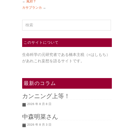
←
風邪？
カサブランカ
→
このサイトについて
生命科学の元研究者である橋本主税（=はしもち）
があれこれ妄想を語るサイトです。
最新のコラム
カンニング上等！
2026 年 8 月 8 日
中森明菜さん
2026 年 8 月 3 日