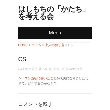
はしもちの「かたち」
を考える会
Menu
コラム
玄人の独り言
HOME
>
>
> CS
CS
2025 年 9 月 8 日
· by
はしもち
· in
玄人の独り言
シーズン当初に書いたこと
が現実になりましたね。
さて、どうするのかな？？
コメントを残す