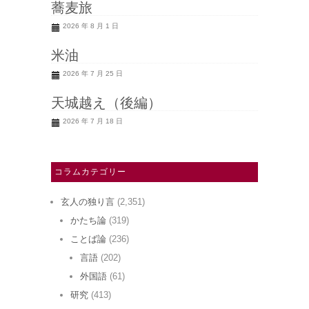
蕎麦旅
2026 年 8 月 1 日
米油
2026 年 7 月 25 日
天城越え（後編）
2026 年 7 月 18 日
コラムカテゴリー
玄人の独り言
(2,351)
かたち論
(319)
ことば論
(236)
言語
(202)
外国語
(61)
研究
(413)