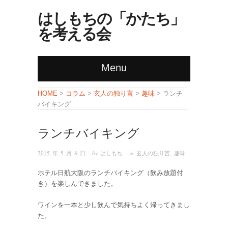
はしもちの「かたち」
を考える会
Menu
コラム
玄人の独り言
趣味
HOME
>
>
>
> ランチ
バイキング
ランチバイキング
2015 年 5 月 8 日
· by
はしもち
· in
玄人の独り言
,
趣味
ホテル日航大阪のランチバイキング（飲み放題付
き）を楽しんできました。
ワインを一本と少し飲んで気持ちよく帰ってきまし
た。