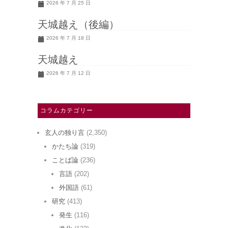
2026 年 7 月 25 日
天城越え（後編）
2026 年 7 月 18 日
天城越え
2026 年 7 月 12 日
コラムカテゴリー
玄人の独り言
(2,350)
かたち論
(319)
ことば論
(236)
言語
(202)
外国語
(61)
研究
(413)
発生
(116)